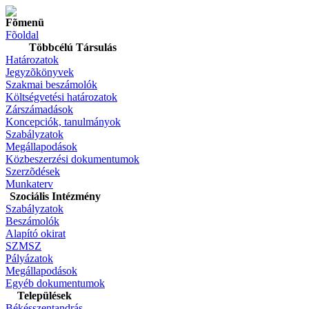
Fõmenü
Fõoldal
Többcélú Társulás
Határozatok
Jegyzõkönyvek
Szakmai beszámolók
Költségvetési határozatok
Zárszámadások
Koncepciók, tanulmányok
Szabályzatok
Megállapodások
Közbeszerzési dokumentumok
Szerzõdések
Munkaterv
Szociális Intézmény
Szabályzatok
Beszámolók
Alapító okirat
SZMSZ
Pályázatok
Megállapodások
Egyéb dokumentumok
Települések
Békésszentandrás