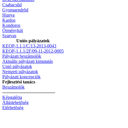
Csabacsûd
Gyomaendrõd
Hunya
Kardos
Kondoros
Örménykút
Szarvas
Uniós pályázatok
KEOP-1.1.1/C/13-2013-0043
KEOP-1.1.1/2F/09-11-2012-0005
Pályázati beszámolók
Aktuális pályázati kimutatás
Unió pályázatok
Nemzeti pályázatok
Pályázati koncepciók
Fejlesztési tanács
Beszámolók
-------------------------------------
Képgaléria
Álláslehetõség
Elérhetõség