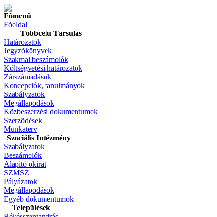
Fõmenü
Fõoldal
Többcélú Társulás
Határozatok
Jegyzõkönyvek
Szakmai beszámolók
Költségvetési határozatok
Zárszámadások
Koncepciók, tanulmányok
Szabályzatok
Megállapodások
Közbeszerzési dokumentumok
Szerzõdések
Munkaterv
Szociális Intézmény
Szabályzatok
Beszámolók
Alapító okirat
SZMSZ
Pályázatok
Megállapodások
Egyéb dokumentumok
Települések
Békésszentandrás