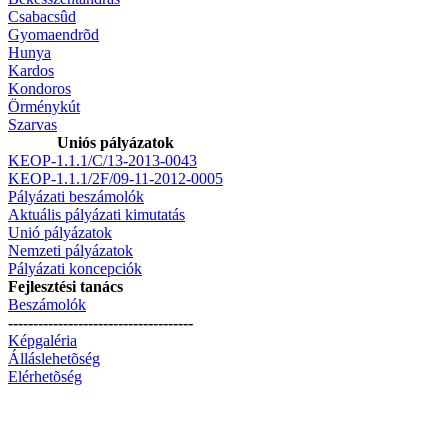
Csabacsûd
Gyomaendrõd
Hunya
Kardos
Kondoros
Örménykút
Szarvas
Uniós pályázatok
KEOP-1.1.1/C/13-2013-0043
KEOP-1.1.1/2F/09-11-2012-0005
Pályázati beszámolók
Aktuális pályázati kimutatás
Unió pályázatok
Nemzeti pályázatok
Pályázati koncepciók
Fejlesztési tanács
Beszámolók
-------------------------------------
Képgaléria
Álláslehetõség
Elérhetõség