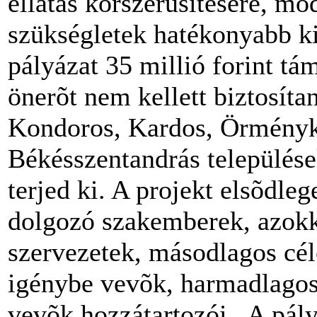
ellátás korszerûsítésére, mo
szükségletek hatékonyabb ki
pályázat 35 millió forint t
önerõt nem kellett biztosíta
Kondoros, Kardos, Örménykú
Békésszentandrás települések
terjed ki. A projekt elsõdleg
dolgozó szakemberek, azok
szervezetek, másodlagos célc
igénybe vevõk, harmadlagos 
vevõk hozzátartozói. A pályá