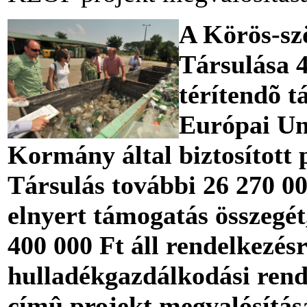
A Körös-sz
Társulása 4
térítendõ t
Európai Un
Kormány által biztosított 
Társulás további 26 270 000
elnyert támogatás összegét
400 000 Ft áll rendelkezés
hulladékgazdálkodási rend
címû projekt megvalósításá