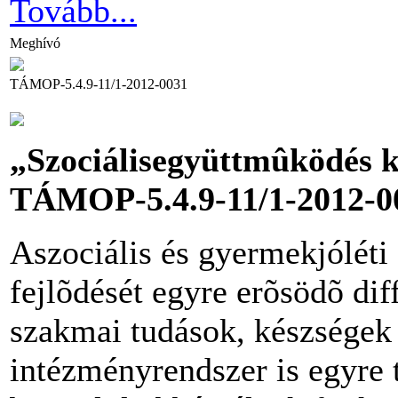
Tovább...
Meghívó
TÁMOP-5.4.9-11/1-2012-0031
„Szociálisegyüttmûködés k
TÁMOP-5.4.9-11/1-2012-00
Aszociális és gyermekjóléti
fejlõdését egyre erõsödõ dif
szakmai tudások, készségek 
intézményrendszer is egyre