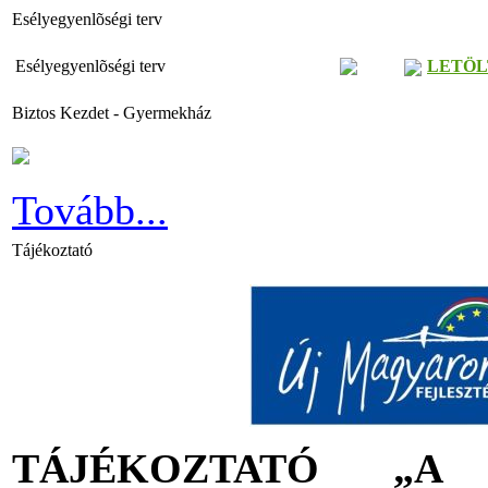
Esélyegyenlõségi terv
Esélyegyenlõségi terv
LETÖL
Biztos Kezdet - Gyermekház
Tovább...
Tájékoztató
TÁJÉKOZTATÓ „A Tele