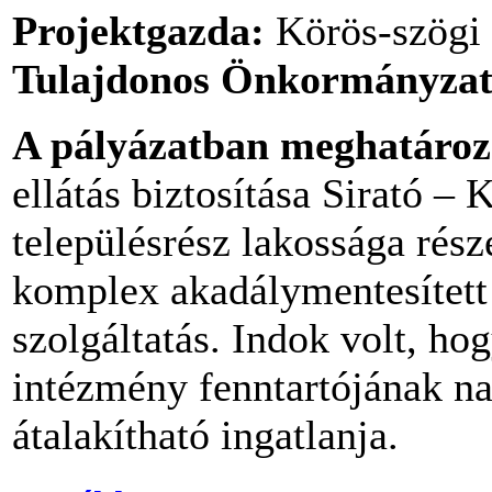
Projektgazda:
Körös-szögi 
Tulajdonos Önkormányzat
A pályázatban meghatározo
ellátás biztosítása Sirató –
településrész lakossága részé
komplex akadálymentesített 
szolgáltatás. Indok volt, ho
intézmény fenntartójának nap
átalakítható ingatlanja.