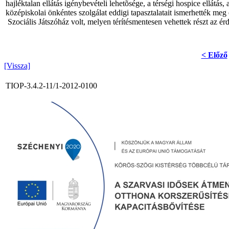
hajléktalan ellátás igénybevételi lehetõsége, a térségi hospice ellátá
középiskolai önkéntes szolgálat eddigi tapasztalatait ismerhették meg
Szociális Játszóház volt, melyen térítésmentesen vehettek részt az ér
< Előző
[Vissza]
TIOP-3.4.2-11/1-2012-0100