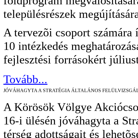
földprogram megvalósításár
településrészek megújítására
A tervezõi csoport számára 
10 intézkedés meghatározá
fejlesztési forrásokért július
Tovább...
JÓVÁHAGYTA A STRATÉGIA ÁLTALÁNOS FELÜLVIZSGÁ
A Körösök Völgye Akciócso
16-i ülésén jóváhagyta a Stra
térség adottságait és lehetõs