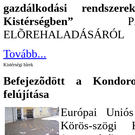
gazdálkodási rendszere
Kistérségben”
PÁLY
ELÕREHALADÁSÁRÓL
Tovább...
Kistérségi hírek
Befejezõdött a Kondor
felújítása
Európai Uniós
Körös-szögi 