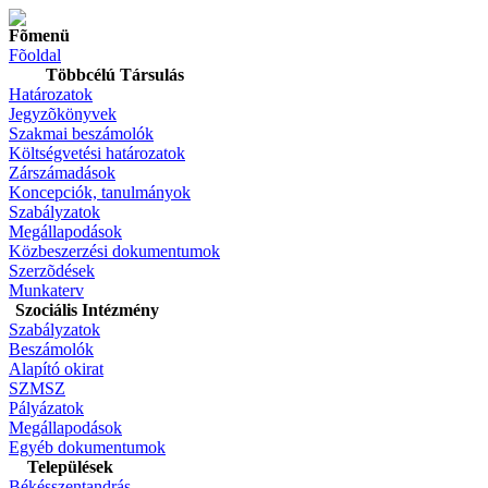
Fõmenü
Fõoldal
Többcélú Társulás
Határozatok
Jegyzõkönyvek
Szakmai beszámolók
Költségvetési határozatok
Zárszámadások
Koncepciók, tanulmányok
Szabályzatok
Megállapodások
Közbeszerzési dokumentumok
Szerzõdések
Munkaterv
Szociális Intézmény
Szabályzatok
Beszámolók
Alapító okirat
SZMSZ
Pályázatok
Megállapodások
Egyéb dokumentumok
Települések
Békésszentandrás