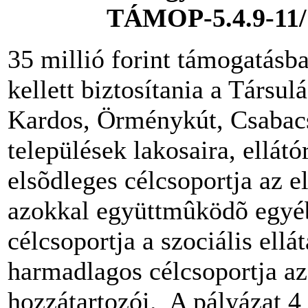
TÁMOP-5.4.9-11/1
35 millió forint támogatásb
kellett biztosítania a Társu
Kardos, Örménykút, Csabacs
települések lakosaira, ellátó
elsõdleges célcsoportja az 
azokkal együttmûködõ egyé
célcsoportja a szociális ell
harmadlagos célcsoportja az
hozzátartozói. A pályázat 4 