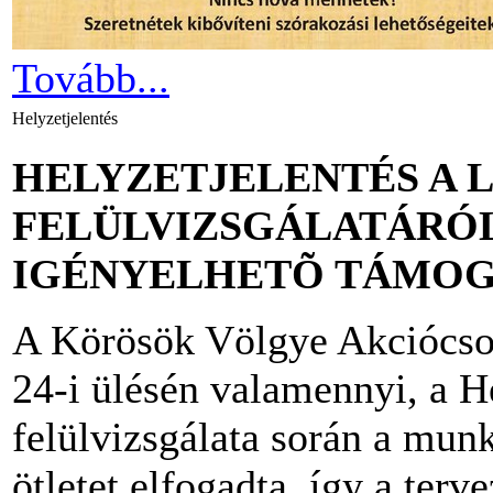
Tovább...
Helyzetjelentés
HELYZETJELENTÉS A 
FELÜLVIZSGÁLATÁRÓL
IGÉNYELHETÕ TÁMOG
A Körösök Völgye Akciócso
24-i ülésén valamennyi, a He
felülvizsgálata során a mun
ötletet elfogadta, így a ter