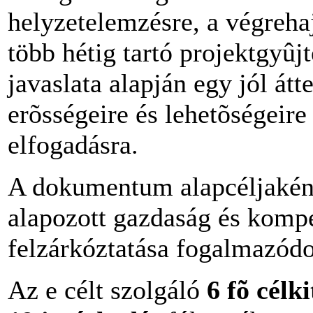
helyzetelemzésre, a végrehaj
több hétig tartó projektgyûj
javaslata alapján egy jól átt
erõsségeire és lehetõségeire 
elfogadásra.
A dokumentum alapcéljaként 
alapozott gazdaság és kompe
felzárkóztatása fogalmazódo
Az e célt szolgáló
6 fõ célk