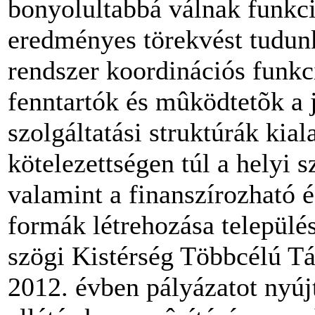
bonyolultabbá válnak funkció
eredményes törekvést tudun
rendszer koordinációs funkc
fenntartók és mûködtetõk a 
szolgáltatási struktúrák kia
kötelezettségen túl a helyi 
valamint a finanszírozható é
formák létrehozása település
szögi Kistérség Többcélú Tá
2012. évben pályázatot nyújt