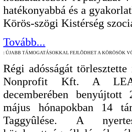
hatékonyabbá és a gyakorla
Körös-szögi Kistérség szociá
Tovább...
: ÚJABB TÁMOGATÁSOKKAL FEJLÕDHET A KÖRÖSÖK 
Régi adósságát törlesztett
Nonprofit Kft. A LEA
decemberében benyújtott
május hónapokban 14 tám
Taggyûlése. A nyert