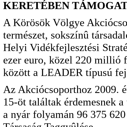
KERETÉBEN TÁMOGAT
A Körösök Völgye Akciócsop
természet, sokszínû társad
Helyi Vidékfejlesztési Strat
ezer euro, közel 220 millió 
között a LEADER típusú fejl
Az Akciócsoporthoz 2009. é
15-öt találtak érdemesnek a
a nyár folyamán 96 375 620 F
Társaság Taggyûlése.