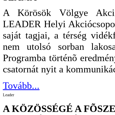
A Körösök Völgye Akció
LEADER Helyi Akciócsoport 
saját tagjai, a térség vidék
nem utolsó sorban lakos
Programba történõ eredmén
csatornát nyit a kommunikác
Tovább...
Leader
A KÖZÖSSÉGÉ A FÕSZ