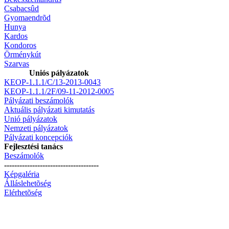
Csabacsûd
Gyomaendrõd
Hunya
Kardos
Kondoros
Örménykút
Szarvas
Uniós pályázatok
KEOP-1.1.1/C/13-2013-0043
KEOP-1.1.1/2F/09-11-2012-0005
Pályázati beszámolók
Aktuális pályázati kimutatás
Unió pályázatok
Nemzeti pályázatok
Pályázati koncepciók
Fejlesztési tanács
Beszámolók
-------------------------------------
Képgaléria
Álláslehetõség
Elérhetõség