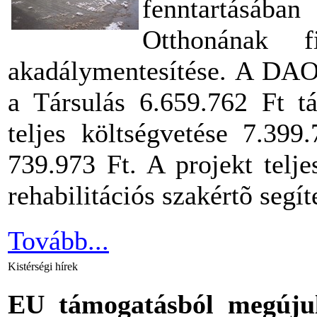
fenntartásá
Otthonának f
akadálymentesítése. A DAOP
a Társulás 6.659.762 Ft tá
teljes költségvetése 7.399
739.973 Ft. A projekt telj
rehabilitációs szakértõ segíte
Tovább...
Kistérségi hírek
EU támogatásból megúju