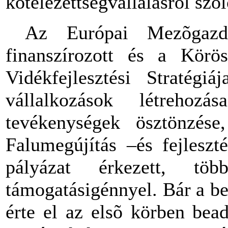
kötelezettségvállalásról szó
Az Európai Mezõgazdas
finanszírozott és a Körö
Vidékfejlesztési Stratégi
vállalkozások létrehozás
tevékenységek ösztönzése
Falumegújítás –és fejleszt
pályázat érkezett, t
támogatásigénnyel. Bár a b
érte el az elsõ körben bea