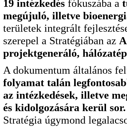
19 intézkedés
fókuszába a
megújuló, illetve bioenergi
területek integrált fejleszt
szerepel a Stratégiában az
A
projektgeneráló, hálózatép
A dokumentum általános fel
folyamat talán legfontosa
az intézkedések, illetve me
és kidolgozására kerül sor.
Stratégia úgymond legalacs