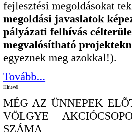
fejlesztési megoldásokat tek
megoldási javaslatok képez
pályázati felhívás célterül
megvalósítható projektek
egyeznek meg azokkal!).
Tovább...
Hírlevél
MÉG AZ ÜNNEPEK ELÕ
VÖLGYE AKCIÓCSOP
SZÁMA