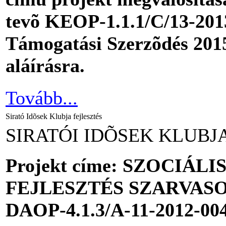
tevõ KEOP-1.1.1/C/13-201
Támogatási Szerzõdés 2015
aláírásra.
Tovább...
Sirató Idõsek Klubja fejlesztés
SIRATÓI IDÕSEK KLUB
Projekt címe: SZOCIÁL
FEJLESZTÉS SZARVAS
DAOP-4.1.3/A-11-2012-00