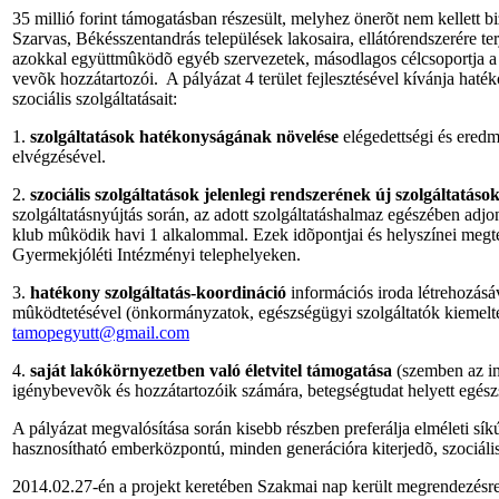
35 millió forint támogatásban részesült, melyhez önerõt nem kellett
Szarvas, Békésszentandrás települések lakosaira, ellátórendszerére te
azokkal együttmûködõ egyéb szervezetek, másodlagos célcsoportja a s
vevõk hozzátartozói. A pályázat 4 terület fejlesztésével kívánja ha
szociális szolgáltatásait:
1.
szolgáltatások hatékonyságának növelése
elégedettségi és ered
elvégzésével.
2.
szociális szolgáltatások jelenlegi rendszerének új szolgáltatások
szolgáltatásnyújtás során, az adott szolgáltatáshalmaz egészében adjo
klub mûködik havi 1 alkalommal. Ezek idõpontjai és helyszínei megt
Gyermekjóléti Intézményi telephelyeken.
3.
hatékony szolgáltatás-koordináció
információs iroda létrehozás
mûködtetésével (önkormányzatok, egészségügyi szolgáltatók kiemelten
tamopegyutt@gmail.com
4.
saját lakókörnyezetben való életvitel támogatása
(szemben az in
igénybevevõk és hozzátartozóik számára, betegségtudat helyett egészs
A pályázat megvalósítása során kisebb részben preferálja elméleti sík
hasznosítható emberközpontú, minden generációra kiterjedõ, szociális s
2014.02.27-én a projekt keretében Szakmai nap került megrendezésre, 