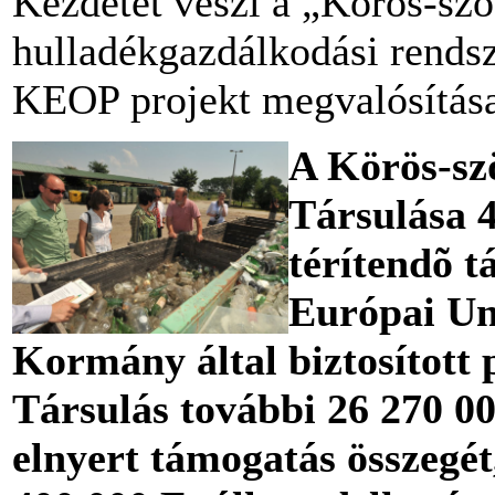
Kezdetét veszi a „Körös-szö
hulladékgazdálkodási rends
KEOP projekt megvalósítás
A Körös-sz
Társulása 4
térítendõ t
Európai Un
Kormány által biztosított 
Társulás további 26 270 000
elnyert támogatás összegét