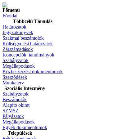
Fõmenü
Fõoldal
Többcélú Társulás
Határozatok
Jegyzõkönyvek
Szakmai beszámolók
Költségvetési határozatok
Zárszámadások
Koncepciók, tanulmányok
Szabályzatok
Megállapodások
Közbeszerzési dokumentumok
Szerzõdések
Munkaterv
Szociális Intézmény
Szabályzatok
Beszámolók
Alapító okirat
SZMSZ
Pályázatok
Megállapodások
Egyéb dokumentumok
Települések
Békésszentandrás