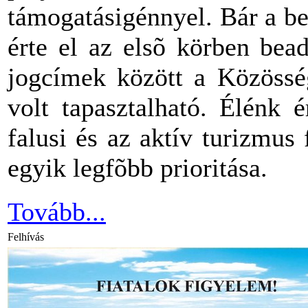
támogatásigénnyel. Bár a b
érte el az elsõ körben bea
jogcímek között a Közössé
volt tapasztalható. Élénk 
falusi és az aktív turizmus 
egyik legfõbb prioritása.
Tovább...
Felhívás