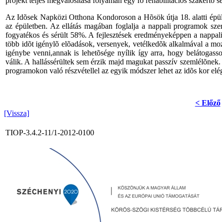
projekt teljes megvalósítása folyamán egy fõ rehabilitációs szakértõ seg
Az Idõsek Napközi Otthona Kondoroson a Hõsök útja 18. alatti épüle
az épületben. Az ellátás magában foglalja a nappali programok szer
fogyatékos és sérült 58%. A fejlesztések eredményeképpen a nappali
több idõt igénylõ elõadások, versenyek, vetélkedõk alkalmával a moz
igénybe venni,annak is lehetõsége nyílik így arra, hogy belátogass
válik. A hallássérültek sem érzik majd magukat passzív szemlélõnek. A
programokon való részvétellel az egyik módszer lehet az idõs kor elé
< Előző
[Vissza]
TIOP-3.4.2-11/1-2012-0100