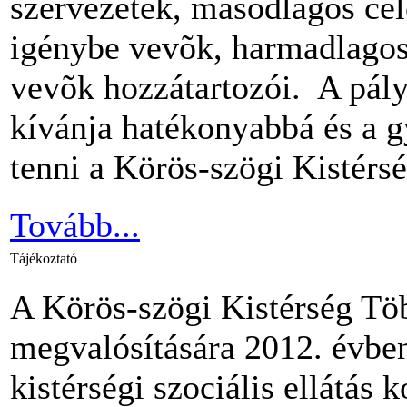
szervezetek, másodlagos célc
igénybe vevõk, harmadlagos 
vevõk hozzátartozói. A pályá
kívánja hatékonyabbá és a 
tenni a Körös-szögi Kistérség
Tovább...
Tájékoztató
A Körös-szögi Kistérség Töb
megvalósítására 2012. évben
kistérségi szociális ellátás 