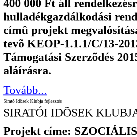
400 000 Ft áll rendelkezés
hulladékgazdálkodási rend
címû projekt megvalósításá
tevõ KEOP-1.1.1/C/13-201
Támogatási Szerzõdés 2015
aláírásra.
Tovább...
Sirató Idõsek Klubja fejlesztés
SIRATÓI IDÕSEK KLUB
Projekt címe: SZOCIÁL