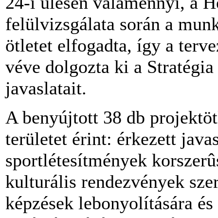
24-i ülésén valamennyi, a He
felülvizsgálata során a mun
ötletet elfogadta, így a ter
véve dolgozta ki a Stratégia
javaslatait.
A benyújtott 38 db projektöt
területet érint: érkezett jav
sportlétesítmények korszerûs
kulturális rendezvények sze
képzések lebonyolítására és