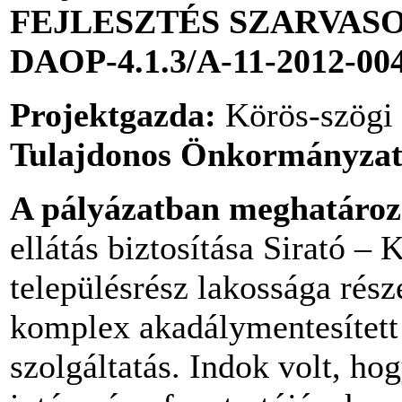
FEJLESZTÉS SZARVAS
DAOP-4.1.3/A-11-2012-00
Projektgazda:
Körös-szögi 
Tulajdonos Önkormányzat
A pályázatban meghatározo
ellátás biztosítása Sirató –
településrész lakossága részé
komplex akadálymentesített 
szolgáltatás. Indok volt, ho