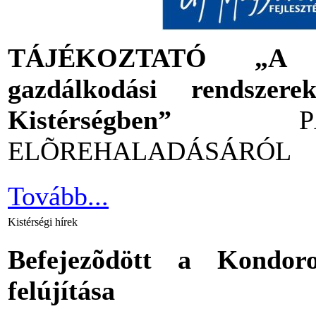
TÁJÉKOZTATÓ „A Tele
gazdálkodási rendszere
Kistérségben”
PÁLY
ELÕREHALADÁSÁRÓL
Tovább...
Kistérségi hírek
Befejezõdött a Kondor
felújítása