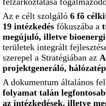
felzárkóztatása fogalmazódo
Az e célt szolgáló
6 fõ célk
19 intézkedés
fókuszába a
megújuló, illetve bioenergi
területek integrált fejleszt
szerepel a Stratégiában az
A
projektgeneráló, hálózatép
A dokumentum általános fel
folyamat talán legfontosa
az intézkedések, illetve me