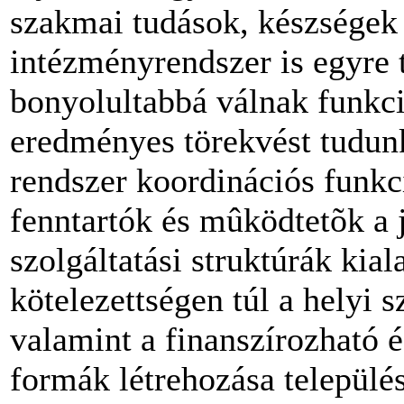
szakmai tudások, készségek 
intézményrendszer is egyre
bonyolultabbá válnak funkció
eredményes törekvést tudun
rendszer koordinációs funkc
fenntartók és mûködtetõk a 
szolgáltatási struktúrák kia
kötelezettségen túl a helyi 
valamint a finanszírozható é
formák létrehozása település