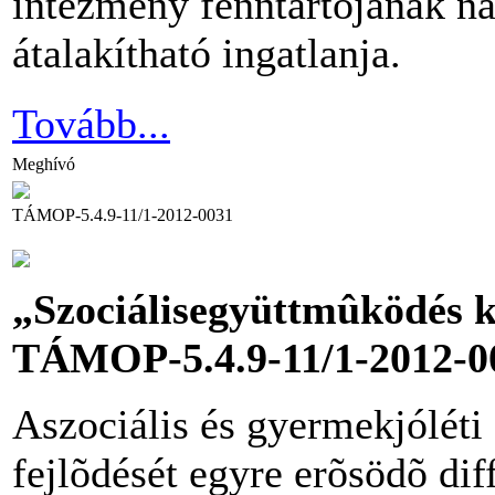
intézmény fenntartójának nap
átalakítható ingatlanja.
Tovább...
Meghívó
TÁMOP-5.4.9-11/1-2012-0031
„Szociálisegyüttmûködés k
TÁMOP-5.4.9-11/1-2012-00
Aszociális és gyermekjóléti
fejlõdését egyre erõsödõ dif