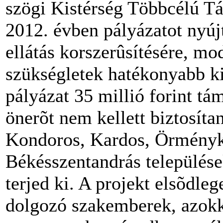
szögi Kistérség Többcélú Tá
2012. évben pályázatot nyújt
ellátás korszerûsítésére, mo
szükségletek hatékonyabb ki
pályázat 35 millió forint t
önerõt nem kellett biztosíta
Kondoros, Kardos, Örménykú
Békésszentandrás települések
terjed ki. A projekt elsõdleg
dolgozó szakemberek, azok