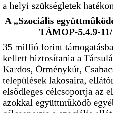
a helyi szükségletek hatéko
A
„Szociális együttmûködé
TÁMOP-5.4.9-11/1
35 millió forint támogatásb
kellett biztosítania a Társu
Kardos, Örménykút, Csabacs
települések lakosaira, ellátó
elsõdleges célcsoportja az 
azokkal együttmûködõ egyé