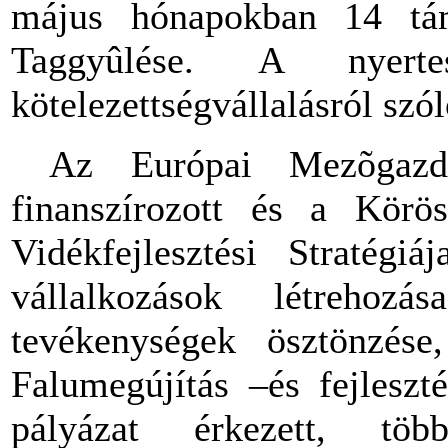
május hónapokban 14 tám
Taggyûlése. A nyert
kötelezettségvállalásról szó
Az Európai Mezõgazdas
finanszírozott és a Körö
Vidékfejlesztési Stratégi
vállalkozások létrehozás
tevékenységek ösztönzése
Falumegújítás –és fejleszt
pályázat érkezett, t