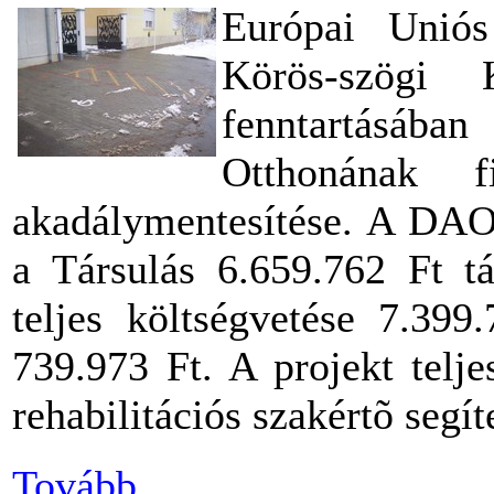
Európai Uniós
Körös-szögi 
fenntartásá
Otthonának f
akadálymentesítése. A DAOP
a Társulás 6.659.762 Ft tá
teljes költségvetése 7.399
739.973 Ft. A projekt telj
rehabilitációs szakértõ segíte
Tovább...