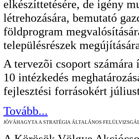
elkészíttetésére, de igény m
létrehozására, bemutató gazd
földprogram megvalósításár
településrészek megújítására
A tervezõi csoport számára 
10 intézkedés meghatározá
fejlesztési forrásokért július
Tovább...
JÓVÁHAGYTA A STRATÉGIA ÁLTALÁNOS FELÜLVIZSGÁ
A Körösök Völgye Akciócso