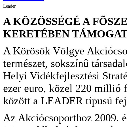
Leader
A KÖZÖSSÉGÉ A FÕSZ
KERETÉBEN TÁMOGAT
A Körösök Völgye Akciócsop
természet, sokszínû társad
Helyi Vidékfejlesztési Strat
ezer euro, közel 220 millió 
között a LEADER típusú fejl
Az Akciócsoporthoz 2009. é