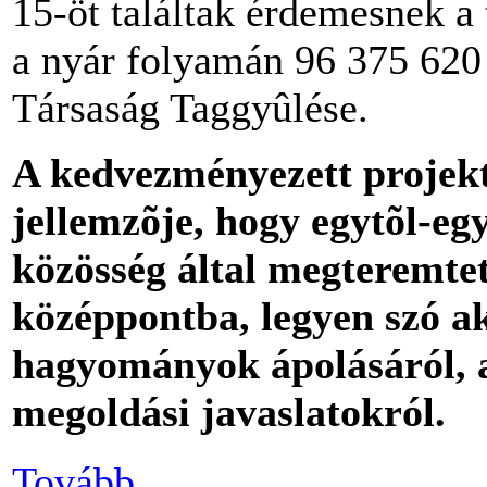
15-öt találtak érdemesnek a
a nyár folyamán 96 375 620 F
Társaság Taggyûlése.
A kedvezményezett projekt
jellemzõje, hogy egytõl-egy
közösség által megteremtet
középpontba, legyen szó ak
hagyományok ápolásáról, a
megoldási javaslatokról.
Tovább...