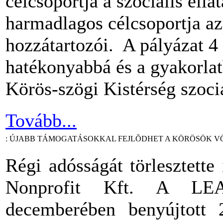
célcsoportja a szociális ell
harmadlagos célcsoportja az
hozzátartozói. A pályázat 4 
hatékonyabbá és a gyakorla
Körös-szögi Kistérség szociá
Tovább...
: ÚJABB TÁMOGATÁSOKKAL FEJLÕDHET A KÖRÖSÖK 
Régi adósságát törlesztett
Nonprofit Kft. A LEA
decemberében benyújtott