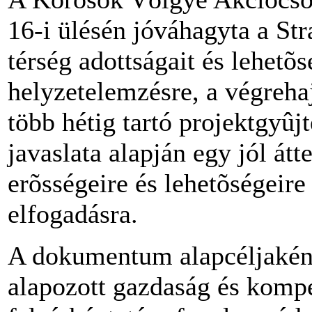
16-i ülésén jóváhagyta a Stra
térség adottságait és lehetõs
helyzetelemzésre, a végrehaj
több hétig tartó projektgyûj
javaslata alapján egy jól átt
erõsségeire és lehetõségeire 
elfogadásra.
A dokumentum alapcéljaként 
alapozott gazdaság és kompe