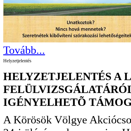
Tovább...
Helyzetjelentés
HELYZETJELENTÉS A 
FELÜLVIZSGÁLATÁRÓL
IGÉNYELHETÕ TÁMOG
A Körösök Völgye Akciócso