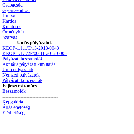
Csabacsûd
Gyomaendrõd
Hunya
Kardos
Kondoros
Örménykút
Szarvas
Uniós pályázatok
KEOP-1.1.1/C/13-2013-0043
KEOP-1.1.1/2F/09-11-2012-0005
Pályázati beszámolók
Aktuális pályázati kimutatás
Unió pályázatok
Nemzeti pályázatok
Pályázati koncepciók
Fejlesztési tanács
Beszámolók
-------------------------------------
Képgaléria
Álláslehetõség
Elérhetõség