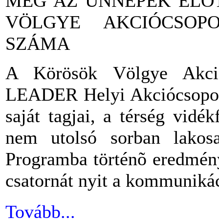
MÉG AZ ÜNNEPEK ELÕ
VÖLGYE AKCIÓCSOP
SZÁMA
A Körösök Völgye Akció
LEADER Helyi Akciócsoport 
saját tagjai, a térség vidék
nem utolsó sorban lakos
Programba történõ eredmén
csatornát nyit a kommunikác
Tovább...