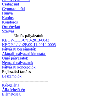
Csabacsûd
Gyomaendrõd
Hunya
Kardos
Kondoros
Örménykút
Szarvas
Uniós pályázatok
KEOP-1.1.1/C/13-2013-0043
KEOP-1.1.1/2F/09-11-2012-0005
Pályázati beszámolók
Aktuális pályázati kimutatás
Unió pályázatok
Nemzeti pályázatok
Pályázati koncepciók
Fejlesztési tanács
Beszámolók
-------------------------------------
Képgaléria
Álláslehetõség
Elérhetõség