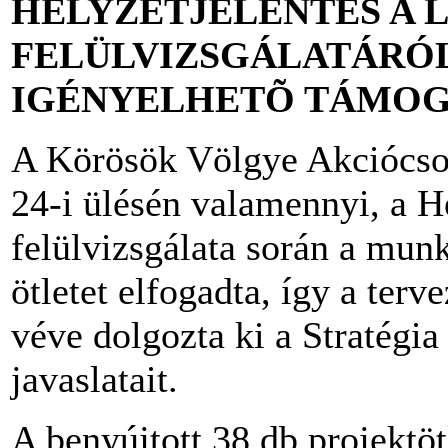
HELYZETJELENTÉS A 
FELÜLVIZSGÁLATÁRÓL
IGÉNYELHETÕ TÁMOG
A Körösök Völgye Akciócso
24-i ülésén valamennyi, a He
felülvizsgálata során a mun
ötletet elfogadta, így a ter
véve dolgozta ki a Stratégia
javaslatait.
A benyújtott 38 db projektöt