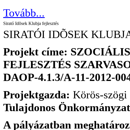
Tovább...
Sirató Idõsek Klubja fejlesztés
SIRATÓI IDÕSEK KLUB
Projekt címe: SZOCIÁL
FEJLESZTÉS SZARVAS
DAOP-4.1.3/A-11-2012-00
Projektgazda:
Körös-szögi 
Tulajdonos Önkormányzat
A pályázatban meghatározo