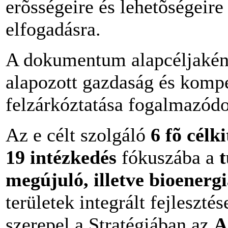
erõsségeire és lehetõségeire 
elfogadásra.
A dokumentum alapcéljaként 
alapozott gazdaság és kompe
felzárkóztatása fogalmazódo
Az e célt szolgáló
6 fõ célk
19 intézkedés
fókuszába a
megújuló, illetve bioenergi
területek integrált fejleszt
szerepel a Stratégiában az
A