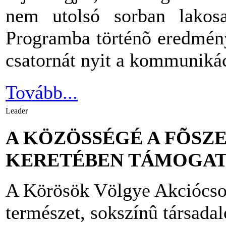
nem utolsó sorban lakos
Programba történõ eredmén
csatornát nyit a kommunikác
Tovább...
Leader
A KÖZÖSSÉGÉ A FÕSZ
KERETÉBEN TÁMOGAT
A Körösök Völgye Akciócsop
természet, sokszínû társad