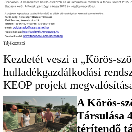
Tájékoztató
Kezdetét veszi a „Körös-szö
hulladékgazdálkodási rends
KEOP projekt megvalósítás
A Körös-sz
Társulása 4
térítendõ t