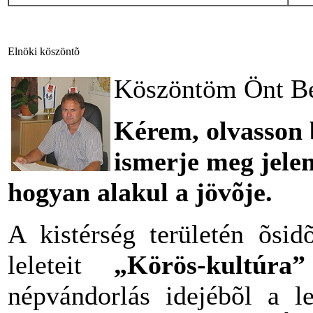
Elnöki köszöntõ
Köszöntöm Önt Bé
Kérem, olvasson 
ismerje meg jelen
hogyan alakul a jövõje.
A kistérség területén õsi
leleteit
„Körös-kultúra”
népvándorlás idejébõl a l