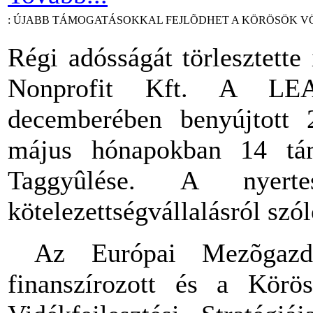
: ÚJABB TÁMOGATÁSOKKAL FEJLÕDHET A KÖRÖSÖK 
Régi adósságát törlesztett
Nonprofit Kft. A LEA
decemberében benyújtott
május hónapokban 14 tám
Taggyûlése. A nyert
kötelezettségvállalásról szó
Az Európai Mezõgazdas
finanszírozott és a Körö