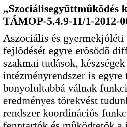
„Szociálisegyüttmûködés k
TÁMOP-5.4.9-11/1-2012-00
Aszociális és gyermekjóléti
fejlõdését egyre erõsödõ dif
szakmai tudások, készségek 
intézményrendszer is egyre
bonyolultabbá válnak funkció
eredményes törekvést tudun
rendszer koordinációs funkc
fenntartók és mûködtetõk a 