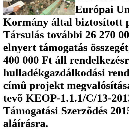
Európai Un
Kormány által biztosított 
Társulás további 26 270 000
elnyert támogatás összegét
400 000 Ft áll rendelkezés
hulladékgazdálkodási rend
címû projekt megvalósításá
tevõ KEOP-1.1.1/C/13-201
Támogatási Szerzõdés 2015
aláírásra.