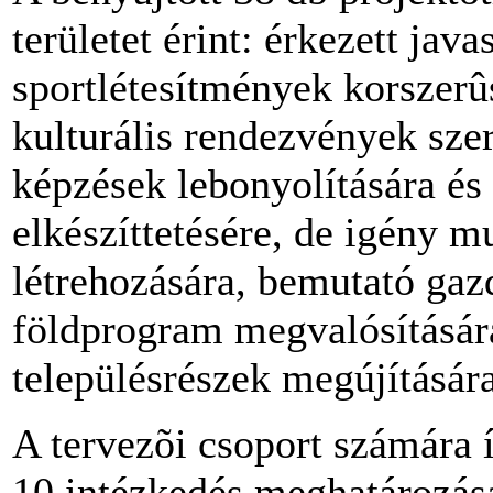
területet érint: érkezett jav
sportlétesítmények korszerûs
kulturális rendezvények sze
képzések lebonyolítására és
elkészíttetésére, de igény m
létrehozására, bemutató gazd
földprogram megvalósításár
településrészek megújítására
A tervezõi csoport számára 
10 intézkedés meghatározá