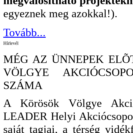
megvalósítható projektek
egyeznek meg azokkal!).
Tovább...
Hírlevél
MÉG AZ ÜNNEPEK ELÕ
VÖLGYE AKCIÓCSOP
SZÁMA
A Körösök Völgye Akció
LEADER Helyi Akciócsoport 
saját tagjai, a térség vidék