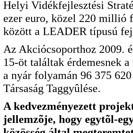
Helyi Vidékfejlesztési Strat
ezer euro, közel 220 millió 
között a LEADER típusú fejl
Az Akciócsoporthoz 2009. é
15-öt találtak érdemesnek a
a nyár folyamán 96 375 620 F
Társaság Taggyûlése.
A kedvezményezett projekt
jellemzõje, hogy egytõl-egy
közösség által megteremtet