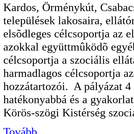
Kardos, Örménykút, Csabacs
települések lakosaira, ellátó
elsõdleges célcsoportja az 
azokkal együttmûködõ egyé
célcsoportja a szociális ell
harmadlagos célcsoportja az
hozzátartozói. A pályázat 4 
hatékonyabbá és a gyakorla
Körös-szögi Kistérség szociá
Tovább...