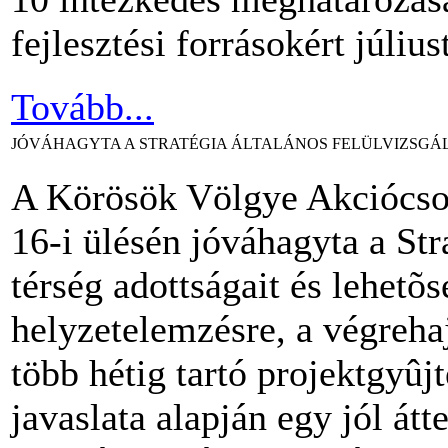
fejlesztési forrásokért július
Tovább...
JÓVÁHAGYTA A STRATÉGIA ÁLTALÁNOS FELÜLVIZSGÁ
A Körösök Völgye Akciócso
16-i ülésén jóváhagyta a Stra
térség adottságait és lehetõs
helyzetelemzésre, a végrehaj
több hétig tartó projektgyûj
javaslata alapján egy jól átt