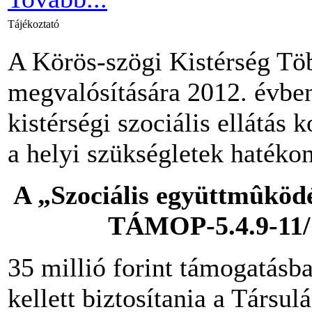
Tájékoztató
A Körös-szögi Kistérség Töb
megvalósítására 2012. évben
kistérségi szociális ellátás 
a helyi szükségletek hatéko
A
„Szociális együttmûködé
TÁMOP-5.4.9-11/1
35 millió forint támogatásb
kellett biztosítania a Társu