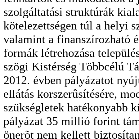
szolgáltatási struktúrák kia
kötelezettségen túl a helyi 
valamint a finanszírozható é
formák létrehozása település
szögi Kistérség Többcélú Tá
2012. évben pályázatot nyújt
ellátás korszerûsítésére, mo
szükségletek hatékonyabb ki
pályázat 35 millió forint t
önerõt nem kellett biztosíta