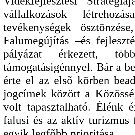
Vidékfejlesztési Stratégi
vállalkozások létrehozás
tevékenységek ösztönzése
Falumegújítás –és fejleszt
pályázat érkezett, t
támogatásigénnyel. Bár a b
érte el az elsõ körben bea
jogcímek között a Közössé
volt tapasztalható. Élénk 
falusi és az aktív turizmus 
egyik legfõbb prioritása.