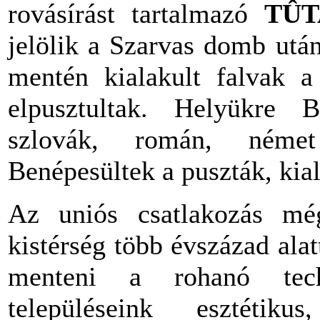
rovásírást tartalmazó
TÛ
jelölik a Szarvas domb után
mentén kialakult falvak a 
elpusztultak. Helyükre
szlovák, román, német 
Benépesültek a puszták, kia
Az uniós csatlakozás mé
kistérség több évszázad alatt
menteni a rohanó tech
településeink esztétikus